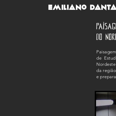
Emiliano Dant
Paisa
do No
Paisagem 
de Estu
Nordeste
da região
e prepara