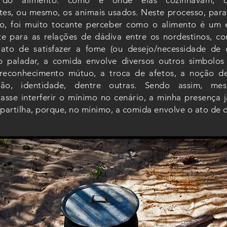
 do alimento: como e onde elas cozinhavam, q
tes, ou mesmo, os animais usados. Neste processo, par
to, foi muito tocante perceber como o alimento é um
te para as relações de dádiva entre os nordestinos, c
ato de satisfazer a fome (ou desejo/necessidade de 
o paladar, a comida envolve diversos outros símbolo
reconhecimento mútuo, a troca de afetos, a noção de
ação, identidade, dentre outras. Sendo assim, m
asse interferir o mínimo no cenário, a minha presença 
 partilha, porque, no mínimo, a comida envolve o ato de 