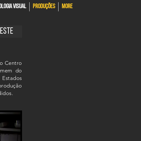
LOGIA VISUAL
PRODUÇÕES
More
DESTE
lo Centro
omem do
 Estados
 produção
ndidos.