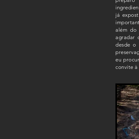
preparo
ingredien
já expos
importan
além do 
agradar 
desde o 
preserv
eu procur
convite à