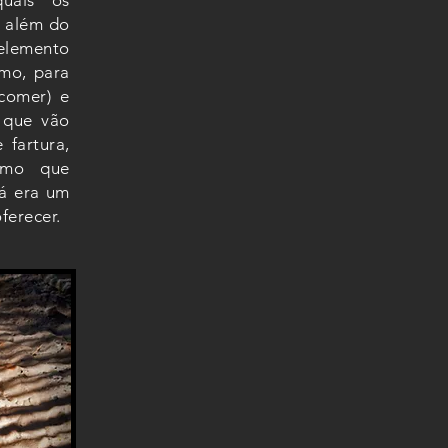
uais os
a além do
 elemento
omo, para
comer) e
s que vão
 fartura,
esmo que
já era um
oferecer.