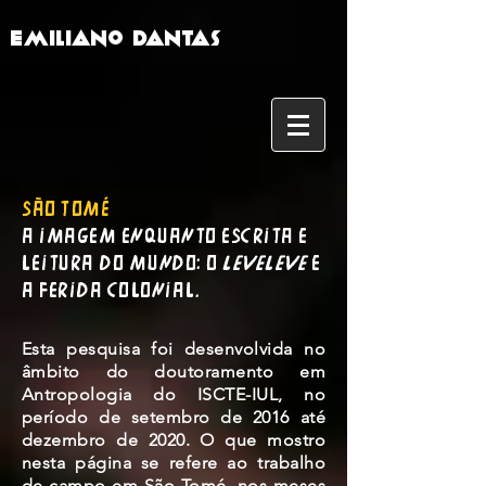
Emiliano Dantas
São TomÉ
A imagem enquanto escrita e
leitura do mundo: o
leveleve
e
a ferida colonial.
Esta pesquisa foi desenvolvida no
âmbito do doutoramento em
Antropologia do ISCTE-IUL, no
período de setembro de 2016 até
dezembro de 2020. O que mostro
nesta página se refere
ao trabalho
de campo em São Tomé, nos meses