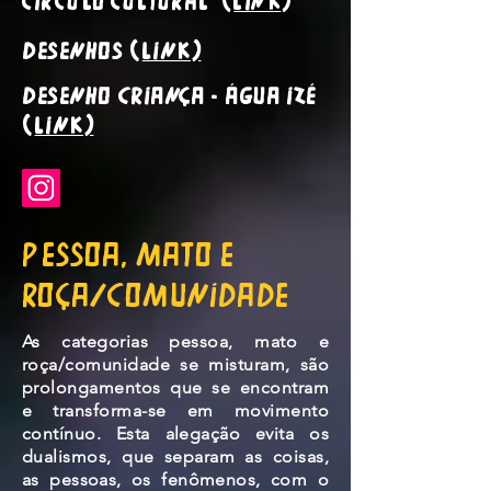
Círculo Cultural (
LINK
)
Desenhos (
LINK)
Desenho criança - Água Izé
(
LINK)
Pessoa, mato e
roça/comunidade
As categorias pessoa, mato e
roça/comunidade se misturam, são
prolongamentos que se encontram
e transforma-se em movimento
contínuo. Esta alegação evita os
dualismos, que separam as coisas,
as pessoas, os fenômenos, com o